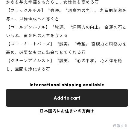
かさを与え幸福をもたらし、女性性を高める石
【ブラックルチル】〝強運〟〝洞察力の向上〟 創造的刺激を
与え、目標達成へと導く石
【ゴールデンルチル】〝強運〟〝洞察力の向上〟 金運の石と
いわれ、黄金色の人生を与える
【スモーキートパーズ】〝誠実〟〝希望〟 直観力と洞察力を
高め、必要なものと出会わせてくれる石
【グリーンアメシスト】〝誠実〟〝心の平和〟 心と体を癒
し、空間を浄化する石
International shipping available
Add to cart
日本国内にお住まいの方向け
通報する