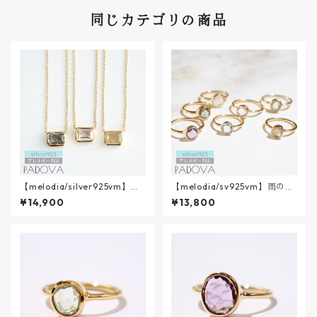
同じカテゴリの商品
【melodia/silver925vm】時
【melodia/sv925vm】雨のあ
のながれ necklace
しあと mini
¥14,900
¥13,800