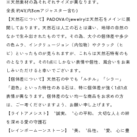
※天然素材の為それぞれサイズが異なります。
全長 約41(内3cmアジャスター含む)
【天然石について】PADOVAのjewelryは天然石をメインに展
開しております。天然石は人工の石とは違い、地球の自然の
なかで生み出されたものです。その為、大小の個体差や多少
の色ムラ、インクリュージョン（内包物）やクラック（ヒ
ビ）といったものが見られますが、これらは天然石特有のも
のとなります。その1点にしかない表情や個性、風合いをお楽
しみいただけると幸いでございます。
【個体差について】天然石の中でも「ルチル」「シラー」
「遊色」といった特性のある石は、特に個体差が強く1点1点
表情が異なります。個体差のない均一な商品をお求めの方
は、ご一考くださいますよう、お願い申し上げます。
【ライトアメシスト】〝誠実〟〝心の平和〟 大切な人との絆
を深める愛の守護石
【レインボームーンストーン】〝美〟〝品性〟〝愛〟 心に豊