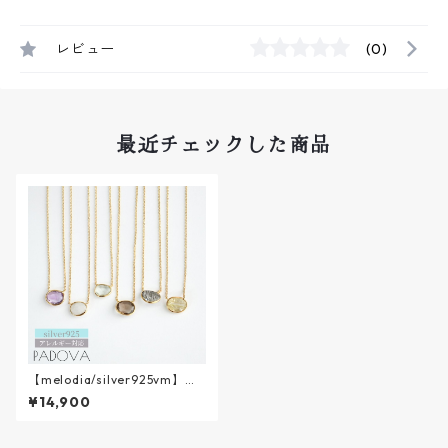
レビュー
(0)
最近チェックした商品
【melodia/silver925vm】雨
のあしあとnecklace || melodi
¥14,900
a SV925