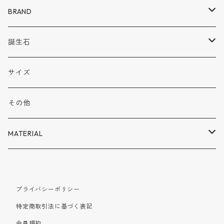
BRAND
Melodia
誕生石
BENE
1 月
サイズ
VOLN
2月
その他
SPECISL SALE
3月
MATERIAL
4月
SILVER925
プライバシーポリシー
5月
BRASS
特定商取引法に基づく表記
会員規約