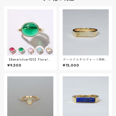
【Bene/silver925】Flora/フ
ゴールドルチルクォーツRING
ローラ
【K18VERMEIL】
¥9,500
¥15,000