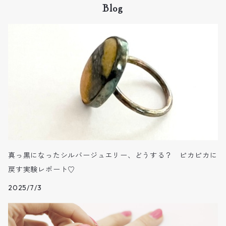
Blog
5月
BRASS
6月
7月
8月
9月
真っ黒になったシルバージュエリー、どうする？ ピカピカに
戻す実験レポート♡
10月
2025/7/3
11月