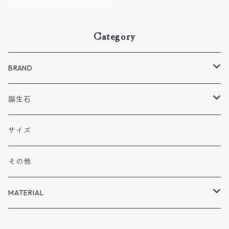
Category
BRAND
Melodia
誕生石
BENE
1 月
サイズ
VOLN
2月
その他
SPECISL SALE
3月
MATERIAL
4月
SILVER925