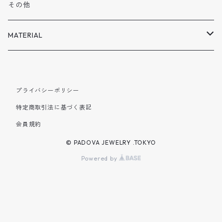
VOLN
2月
その他
SPECISL SALE
3月
MATERIAL
4月
SILVER925
プライバシーポリシー
5月
BRASS
特定商取引法に基づく表記
会員規約
6月
© PADOVA JEWELRY .TOKYO
7月
Powered by
8月
9月