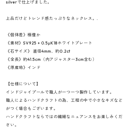
silverで仕上げました。
上品だけどトレンド感たっぷりなネックレス。.
《個体差》極僅か
《素材》SV925 + 0.5μK18ホワイトプレート
《石サイズ》 直径4mm、約0.2ct
《全長》約41.5cm（内アジャスター3cm含む）
《原産地》インド
【仕様について】
インドジャイプールで職人が一つ一つ製作しています。
職人によるハンドクラフトの為、工程の中で小さなキズなど
がつく場合もございます。
ハンドクラフトならではの繊細なニュアンスをお楽しみくだ
さい。