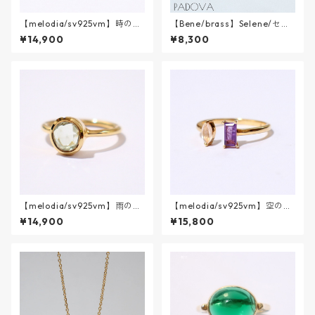
【melodia/sv925vm】時のな
【Bene/brass】Selene/セレ
がれ || ブラックルチルクォー
ネ
¥14,900
¥8,300
ツ
【melodia/sv925vm】雨のあ
【melodia/sv925vm】空のき
しあと || グリーンアメシスト
ぶん リング || ローズクォーツ
¥14,900
¥15,800
(マーキス) /アメシスト(スクエ
ア)