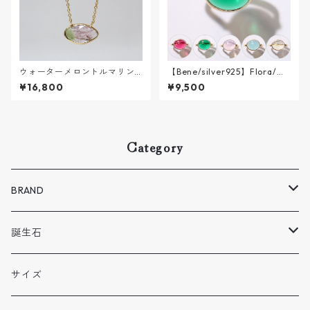
ウォーターメロントルマリンN
【Bene/silver925】Flora/フ
ECKLACE【K18VERMEIL】
ローラ
¥16,800
¥9,500
Category
BRAND
Melodia
誕生石
BENE
1 月
サイズ