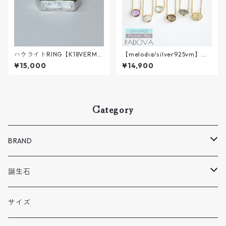
ハウライトRING【K18VERMEI
【melodia/silver925vm】雨
L】
のあしあとnecklace || melodi
¥15,000
¥14,900
a SV925
Category
BRAND
Melodia
誕生石
BENE
1 月
サイズ