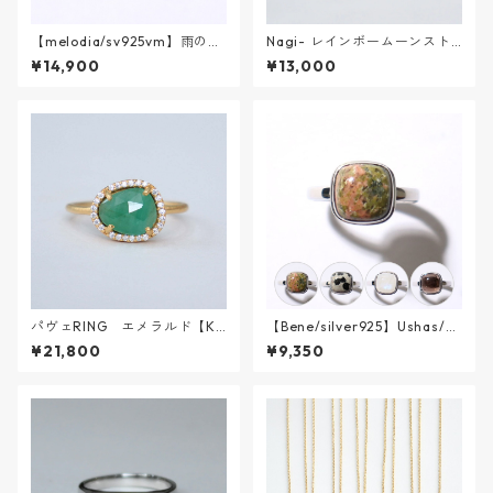
【melodia/sv925vm】雨のあ
Nagi- レインボームーンスト
しあと || シトリン
ーンRING【K18VERMEIL】
¥14,900
¥13,000
パヴェRING エメラルド【K1
【Bene/silver925】Ushas/ウ
8VERMEIL】
シャス SV
¥21,800
¥9,350