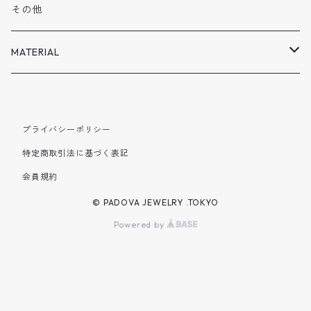
VOLN
2月
その他
SPECISL SALE
3月
MATERIAL
4月
SILVER925
プライバシーポリシー
5月
BRASS
特定商取引法に基づく表記
会員規約
6月
© PADOVA JEWELRY .TOKYO
7月
Powered by
8月
9月