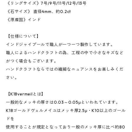
《リングサイズ》7号/9号/11号/12号/13号
《石サイズ》 直径4mm、約0.2ct
《原産国》インド
【仕様について】
インドジャイプールで職人が一つ一つ製作しています。
職人によるハンドクラフトの為、工程の中で小さなキズなど
がつく場合もございます。
ハンドクラフトならではの繊細なニュアンスをお楽しみくだ
さい。
【K18vermeilとは】
一般的なメッキの厚さは0.03～0.05μといわれています。
K18ゴールドヴェルメイユはメッキ厚2.5μ・K10以上のゴール
ドを
使用することが規定となっており一般のメッキ厚に比べ約80