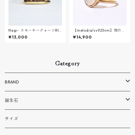
Nagi- スモーキークォーツRIN
【melodia/sv925vm】雨のあ
G【K18VERMEIL】
しあと || レインボームーンス
¥13,000
¥14,900
トーン
Category
BRAND
Melodia
誕生石
BENE
1 月
サイズ