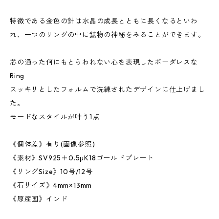
特徴である金色の針は水晶の成長とともに長くなるといわ
れ、一つのリングの中に鉱物の神秘をみることができます。
芯の通った何にもとらわれない心を表現したボーダレスな
Ring
スッキリとしたフォルムで洗練されたデザインに仕上げまし
た。
モードなスタイルが叶う1点
《個体差》有り(画像参照)
《素材》SV925＋0.5μK18ゴールドプレート
《リングSize》10号/12号
《石サイズ》4mm×13mm
《原産国》インド