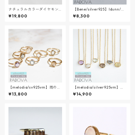
ナチュラルカラーダイヤモン
【Bene/silver925】Idunn/イ
ドNECKLACE【K18VERMEI
ズン
¥19,800
¥8,300
L】
【melodia/sv925vm】雨のあ
【melodia/silver925vm】雨
しあと mini
のあしあとnecklace || melodi
¥13,800
¥14,900
a SV925