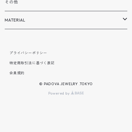
VOLN
2月
その他
SPECISL SALE
3月
MATERIAL
4月
SILVER925
プライバシーポリシー
5月
BRASS
特定商取引法に基づく表記
会員規約
6月
© PADOVA JEWELRY .TOKYO
7月
Powered by
8月
9月